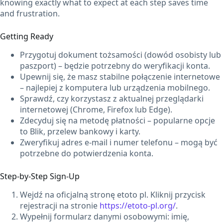
knowing exactly what to expect at each step saves time
and frustration.
Getting Ready
Przygotuj dokument tożsamości (dowód osobisty lub
paszport) – będzie potrzebny do weryfikacji konta.
Upewnij się, że masz stabilne połączenie internetowe
– najlepiej z komputera lub urządzenia mobilnego.
Sprawdź, czy korzystasz z aktualnej przeglądarki
internetowej (Chrome, Firefox lub Edge).
Zdecyduj się na metodę płatności – popularne opcje
to Blik, przelew bankowy i karty.
Zweryfikuj adres e-mail i numer telefonu – mogą być
potrzebne do potwierdzenia konta.
Step-by-Step Sign-Up
Wejdź na oficjalną stronę etoto pl. Kliknij przycisk
rejestracji na stronie
https://etoto-pl.org/
.
Wypełnij formularz danymi osobowymi: imię,