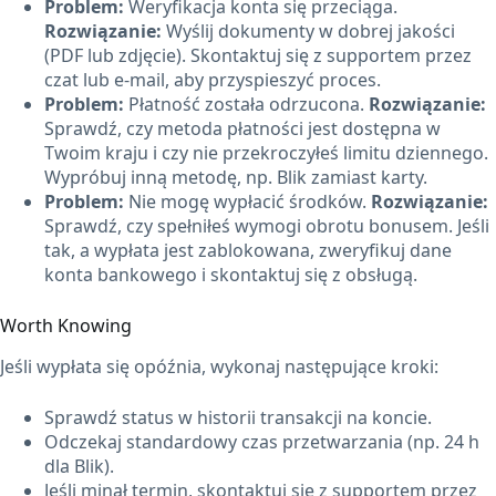
Problem:
Weryfikacja konta się przeciąga.
Rozwiązanie:
Wyślij dokumenty w dobrej jakości
(PDF lub zdjęcie). Skontaktuj się z supportem przez
czat lub e‑mail, aby przyspieszyć proces.
Problem:
Płatność została odrzucona.
Rozwiązanie:
Sprawdź, czy metoda płatności jest dostępna w
Twoim kraju i czy nie przekroczyłeś limitu dziennego.
Wypróbuj inną metodę, np. Blik zamiast karty.
Problem:
Nie mogę wypłacić środków.
Rozwiązanie:
Sprawdź, czy spełniłeś wymogi obrotu bonusem. Jeśli
tak, a wypłata jest zablokowana, zweryfikuj dane
konta bankowego i skontaktuj się z obsługą.
Worth Knowing
Jeśli wypłata się opóźnia, wykonaj następujące kroki:
Sprawdź status w historii transakcji na koncie.
Odczekaj standardowy czas przetwarzania (np. 24 h
dla Blik).
Jeśli minął termin, skontaktuj się z supportem przez