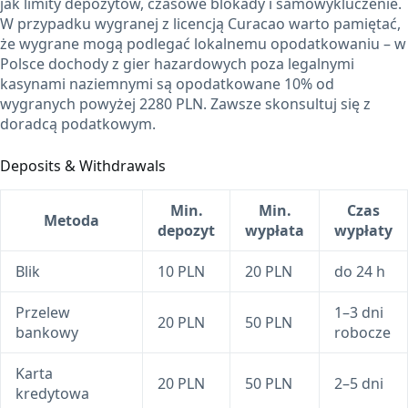
jak limity depozytów, czasowe blokady i samowykluczenie.
W przypadku wygranej z licencją Curacao warto pamiętać,
że wygrane mogą podlegać lokalnemu opodatkowaniu – w
Polsce dochody z gier hazardowych poza legalnymi
kasynami naziemnymi są opodatkowane 10% od
wygranych powyżej 2280 PLN. Zawsze skonsultuj się z
doradcą podatkowym.
Deposits & Withdrawals
Min.
Min.
Czas
Metoda
depozyt
wypłata
wypłaty
Blik
10 PLN
20 PLN
do 24 h
Przelew
1–3 dni
20 PLN
50 PLN
bankowy
robocze
Karta
20 PLN
50 PLN
2–5 dni
kredytowa