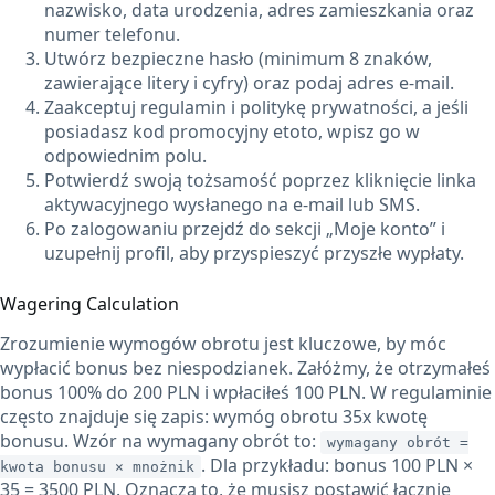
nazwisko, data urodzenia, adres zamieszkania oraz
numer telefonu.
Utwórz bezpieczne hasło (minimum 8 znaków,
zawierające litery i cyfry) oraz podaj adres e-mail.
Zaakceptuj regulamin i politykę prywatności, a jeśli
posiadasz kod promocyjny etoto, wpisz go w
odpowiednim polu.
Potwierdź swoją tożsamość poprzez kliknięcie linka
aktywacyjnego wysłanego na e‑mail lub SMS.
Po zalogowaniu przejdź do sekcji „Moje konto” i
uzupełnij profil, aby przyspieszyć przyszłe wypłaty.
Wagering Calculation
Zrozumienie wymogów obrotu jest kluczowe, by móc
wypłacić bonus bez niespodzianek. Załóżmy, że otrzymałeś
bonus 100% do 200 PLN i wpłaciłeś 100 PLN. W regulaminie
często znajduje się zapis: wymóg obrotu 35x kwotę
bonusu. Wzór na wymagany obrót to:
wymagany obrót =
. Dla przykładu: bonus 100 PLN ×
kwota bonusu × mnożnik
35 = 3500 PLN. Oznacza to, że musisz postawić łącznie