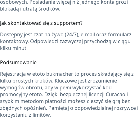
osobowych. Posiadanie więcej niż jednego konta grozi
blokadą i utratą środków.
Jak skontaktować się z supportem?
Dostępny jest czat na żywo (24/7), e‑mail oraz formularz
kontaktowy. Odpowiedzi zazwyczaj przychodzą w ciągu
kilku minut.
Podsumowanie
Rejestracja w etoto bukmacher to proces składający się z
kilku prostych kroków. Kluczowe jest zrozumienie
wymogów obrotu, aby w pełni wykorzystać kod
promocyjny etoto. Dzięki bezpiecznej licencji Curacao i
szybkim metodom płatności możesz cieszyć się grą bez
zbędnych opóźnień. Pamiętaj o odpowiedzialnej rozrywce i
korzystaniu z limitów.