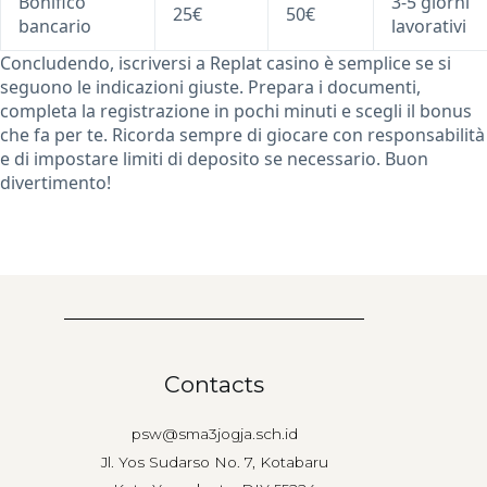
Bonifico
3-5 giorni
25€
50€
bancario
lavorativi
Concludendo, iscriversi a Replat casino è semplice se si
seguono le indicazioni giuste. Prepara i documenti,
completa la registrazione in pochi minuti e scegli il bonus
che fa per te. Ricorda sempre di giocare con responsabilità
e di impostare limiti di deposito se necessario. Buon
divertimento!
Contacts
psw@sma3jogja.sch.id
Jl. Yos Sudarso No. 7, Kotabaru