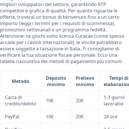
migliori sviluppatori del settore, garantendo RTP
competitivi e grafica di qualità. Per quanto riguarda le
offerte, troverai un bonus di benvenuto fino a un certo
importo (leggi i termini per i requisiti di scommessa),
promozioni settimanali e un programma fedeltà.
Attenzione: se giochi sotto licenza Curacao (come spesso
accade per i casinò internazionali), le vincite potrebbero
essere soggette a tassazione in Italia. Ti consigliamo di
verificare la tua situazione fiscale personale. Ecco una
tabella riassuntiva dei metodi di pagamento più comuni:
Deposito
Prelievo
Tempi di
Metodo
minimo
minimo
elaborazio
Carta di
1-3 giorni
10€
20€
credito/debito
lavorativi
PayPal
10€
20€
24 ore