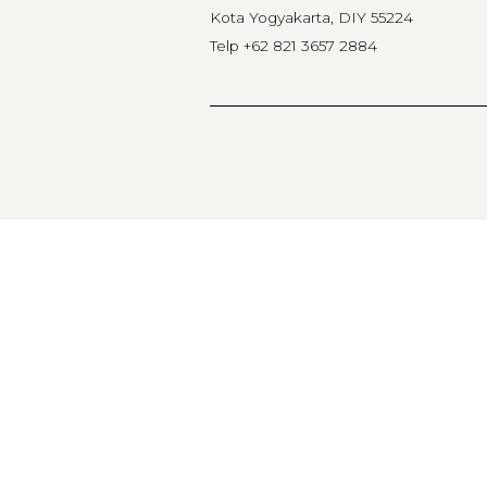
Kota Yogyakarta, DIY 55224
Telp +62 821 3657 2884
Confirm that you are a human
Please confirm that you are a human to continue.
I am not a robot.
Complete these verification steps
To better prove that you are not a robot, please:
Press
+
R
.