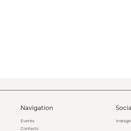
Navigation
Socia
Events
Instag
Contacts