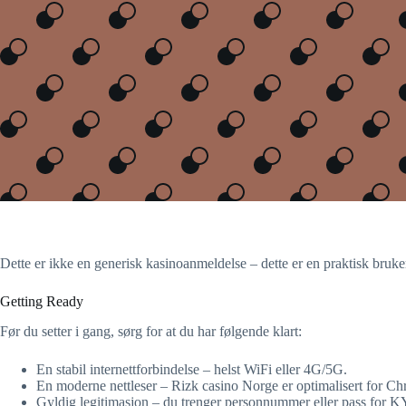
Dette er ikke en generisk kasinoanmeldelse – dette er en praktisk bruk
Getting Ready
Før du setter i gang, sørg for at du har følgende klart:
En stabil internettforbindelse – helst WiFi eller 4G/5G.
En moderne nettleser – Rizk casino Norge er optimalisert for Ch
Gyldig legitimasjon – du trenger personnummer eller pass for KY