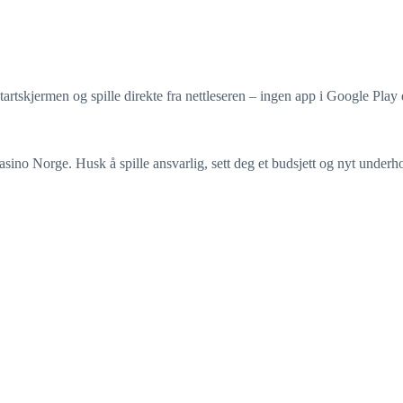
tartskjermen og spille direkte fra nettleseren – ingen app i Google Play
no Norge. Husk å spille ansvarlig, sett deg et budsjett og nyt underhol