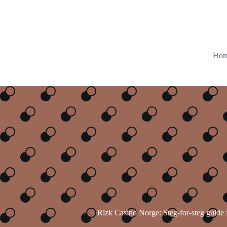
Skip
to
content
Ho
Rizk Casino Norge: Steg-for-steg guide f