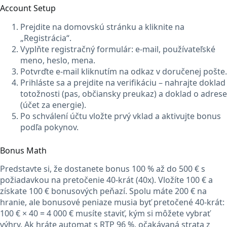
Account Setup
Prejdite na domovskú stránku a kliknite na
„Registrácia“.
Vyplňte registračný formulár: e-mail, používateľské
meno, heslo, mena.
Potvrďte e-mail kliknutím na odkaz v doručenej pošte.
Prihláste sa a prejdite na verifikáciu – nahrajte doklad
totožnosti (pas, občiansky preukaz) a doklad o adrese
(účet za energie).
Po schválení účtu vložte prvý vklad a aktivujte bonus
podľa pokynov.
Bonus Math
Predstavte si, že dostanete bonus 100 % až do 500 € s
požiadavkou na pretočenie 40-krát (40x). Vložíte 100 € a
získate 100 € bonusových peňazí. Spolu máte 200 € na
hranie, ale bonusové peniaze musia byť pretočené 40-krát:
100 € × 40 = 4 000 € musíte staviť, kým si môžete vybrať
výhry. Ak hráte automat s RTP 96 %, očakávaná strata z