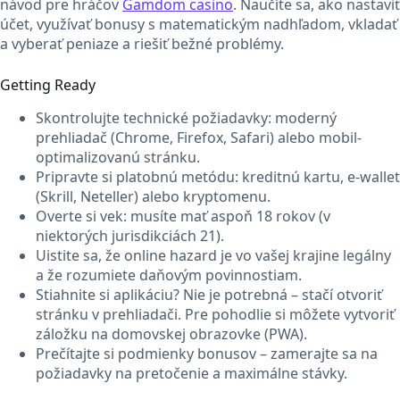
návod pre hráčov
Gamdom casino
. Naučíte sa, ako nastaviť
účet, využívať bonusy s matematickým nadhľadom, vkladať
a vyberať peniaze a riešiť bežné problémy.
Getting Ready
Skontrolujte technické požiadavky: moderný
prehliadač (Chrome, Firefox, Safari) alebo mobil-
optimalizovanú stránku.
Pripravte si platobnú metódu: kreditnú kartu, e-wallet
(Skrill, Neteller) alebo kryptomenu.
Overte si vek: musíte mať aspoň 18 rokov (v
niektorých jurisdikciách 21).
Uistite sa, že online hazard je vo vašej krajine legálny
a že rozumiete daňovým povinnostiam.
Stiahnite si aplikáciu? Nie je potrebná – stačí otvoriť
stránku v prehliadači. Pre pohodlie si môžete vytvoriť
záložku na domovskej obrazovke (PWA).
Prečítajte si podmienky bonusov – zamerajte sa na
požiadavky na pretočenie a maximálne stávky.