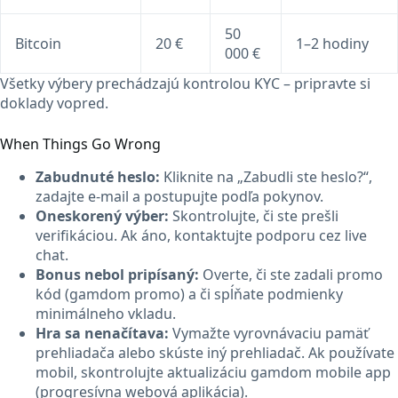
50
Bitcoin
20 €
1–2 hodiny
000 €
Všetky výbery prechádzajú kontrolou KYC – pripravte si
doklady vopred.
When Things Go Wrong
Zabudnuté heslo:
Kliknite na „Zabudli ste heslo?“,
zadajte e-mail a postupujte podľa pokynov.
Oneskorený výber:
Skontrolujte, či ste prešli
verifikáciou. Ak áno, kontaktujte podporu cez live
chat.
Bonus nebol pripísaný:
Overte, či ste zadali promo
kód (gamdom promo) a či spĺňate podmienky
minimálneho vkladu.
Hra sa nenačítava:
Vymažte vyrovnávaciu pamäť
prehliadača alebo skúste iný prehliadač. Ak používate
mobil, skontrolujte aktualizáciu gamdom mobile app
(progresívna webová aplikácia).