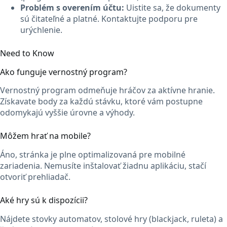
Problém s overením účtu:
Uistite sa, že dokumenty
sú čitateľné a platné. Kontaktujte podporu pre
urýchlenie.
Need to Know
Ako funguje vernostný program?
Vernostný program odmeňuje hráčov za aktívne hranie.
Získavate body za každú stávku, ktoré vám postupne
odomykajú vyššie úrovne a výhody.
Môžem hrať na mobile?
Áno, stránka je plne optimalizovaná pre mobilné
zariadenia. Nemusíte inštalovať žiadnu aplikáciu, stačí
otvoriť prehliadač.
Aké hry sú k dispozícii?
Nájdete stovky automatov, stolové hry (blackjack, ruleta) a