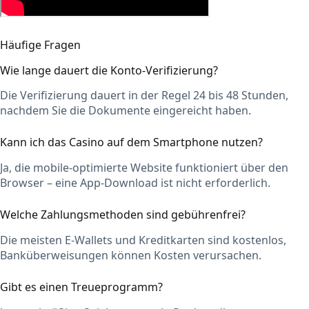
Häufige Fragen
Wie lange dauert die Konto-Verifizierung?
Die Verifizierung dauert in der Regel 24 bis 48 Stunden,
nachdem Sie die Dokumente eingereicht haben.
Kann ich das Casino auf dem Smartphone nutzen?
Ja, die mobile-optimierte Website funktioniert über den
Browser – eine App-Download ist nicht erforderlich.
Welche Zahlungsmethoden sind gebührenfrei?
Die meisten E-Wallets und Kreditkarten sind kostenlos,
Banküberweisungen können Kosten verursachen.
Gibt es einen Treueprogramm?