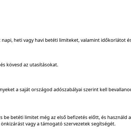
napi, heti vagy havi betéti limiteket, valamint időkorlátot é
, és kövesd az utasításokat.
nyeket a saját országod adószabályai szerint kell bevallano
ts be betéti limitet még az első befizetés előtt, és használd
z önkizárást vagy a támogató szervezetek segítségét.