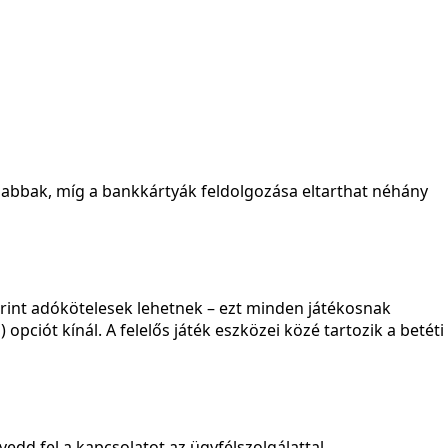
rsabbak, míg a bankkártyák feldolgozása eltarthat néhány
erint adókötelesek lehetnek – ezt minden játékosnak
opciót kínál. A felelős játék eszközei közé tartozik a betéti
 vedd fel a kapcsolatot az ügyfélszolgálattal.