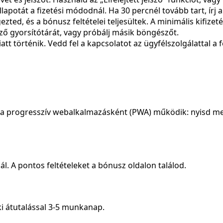
llapotát a fizetési módodnál. Ha 30 percnél tovább tart, írj 
ted, és a bónusz feltételei teljesültek. A minimális kifizeté
sző gyorsítótárát, vagy próbálj másik böngészőt.
tt történik. Vedd fel a kapcsolatot az ügyfélszolgálattal a 
ziója progresszív webalkalmazásként (PWA) működik: nyisd
. A pontos feltételeket a bónusz oldalon találod.
ki átutalással 3-5 munkanap.