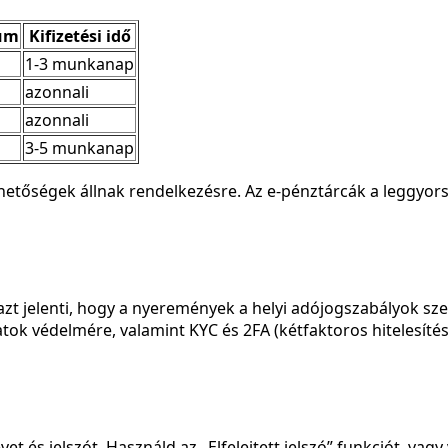
mum
Kifizetési idő
1-3 munkanap
azonnali
azonnali
3-5 munkanap
lehetőségek állnak rendelkezésre. Az e-pénztárcák a leggyo
azt jelenti, hogy a nyeremények a helyi adójogszabályok sz
tok védelmére, valamint KYC és 2FA (kétfaktoros hitelesítés) 
et és jelszót. Használd az „Elfelejtett jelszó” funkciót, vagy