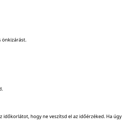
s önkizárást.
d.
 az időkorlátot, hogy ne veszítsd el az időérzéked. Ha úgy