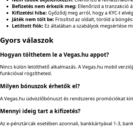
Befizetés nem érkezik meg:
Ellenőrizd a tranzakció á
Kifizetési hiba:
Győződj meg arról, hogy a KYC-t elvégez
Játék nem tölt be:
Frissítsd az oldalt, töröld a böngé
Letiltott fiók:
Ez általában a szabályok megsértése mia
Gyors válaszok
Hogyan tölthetem le a Vegas.hu appot?
Nincs külön letölthető alkalmazás. A Vegas.hu mobil ver
funkcióval rögzítheted.
Milyen bónuszok érhetők el?
A Vegas.hu üdvözlőbónuszt és rendszeres promóciókat kínál
Mennyi ideig tart a kifizetés?
Az e-pénztárcák esetében azonnali, bankkártyával 1-3, ban