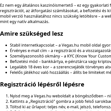
Ez nem egy általános kaszinóismertető – ez egy gyakorlati 
regisztrációt, az átforgatási számításokat, a befizetési és 
mobil verzió használatához nincs szükség letöltésre – a w
mint egy natív alkalmazás.
Amire szükséged lesz
Stabil internetkapcsolat – a Vegas.hu mobil oldal gyor
Érvényes e-mail cím – a regisztráció és a visszaigazolá
Személyazonosító okmány – a KYC (Know Your Custom
Befizetési mód – bankkártya, e-pénztárca vagy kriptov
Legalább 18 éves kor – a szerencsejáték törvényes als
Felelős játékhoz való hozzáállás – állíts be limiteket mé
Regisztráció lépésről lépésre
Nyisd meg a Vegas.hu weboldalt a böngésződben – nin
Kattints a „Regisztráció” gombra a jobb felső sarokba
Töltsd ki az űrlapot: teljes név, e-mail, jelszó, telefons