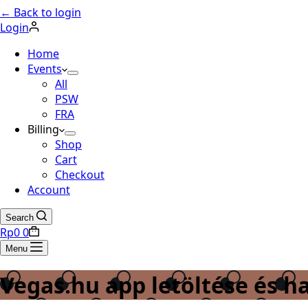
← Back to login
Login
Home
Events
All
PSW
FRA
Billing
Shop
Cart
Checkout
Account
Search
Shopping
Rp
0
0
cart
Menu
Vegas.hu app letöltése és h