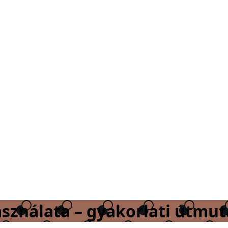
asználata – gyakorlati útmu