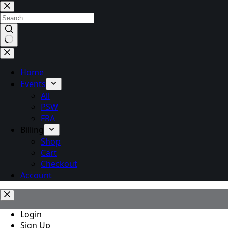
Skip
to
content
No
results
Home
Events
All
PSW
FRA
Billing
Shop
Cart
Checkout
Account
Login
Sign Up