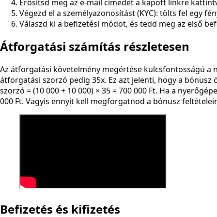
Erősítsd meg az e-mail címedet a kapott linkre kattint
Végezd el a személyazonosítást (KYC): tölts fel egy fé
Válaszd ki a befizetési módot, és tedd meg az első be
Átforgatási számítás részletesen
Az átforgatási követelmény megértése kulcsfontosságú a ny
átforgatási szorzó pedig 35x. Ez azt jelenti, hogy a bónusz ö
szorzó = (10 000 + 10 000) × 35 = 700 000 Ft. Ha a nyerőgép
000 Ft. Vagyis ennyit kell megforgatnod a bónusz feltételein
Befizetés és kifizetés