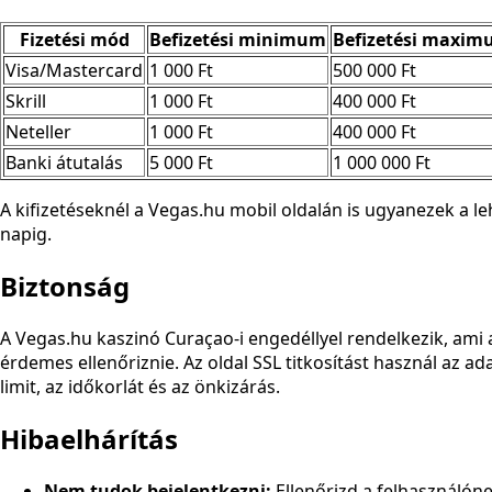
Fizetési mód
Befizetési minimum
Befizetési maxi
Visa/Mastercard
1 000 Ft
500 000 Ft
Skrill
1 000 Ft
400 000 Ft
Neteller
1 000 Ft
400 000 Ft
Banki átutalás
5 000 Ft
1 000 000 Ft
A kifizetéseknél a Vegas.hu mobil oldalán is ugyanezek a 
napig.
Biztonság
A Vegas.hu kaszinó Curaçao-i engedéllyel rendelkezik, ami 
érdemes ellenőriznie. Az oldal SSL titkosítást használ az ada
limit, az időkorlát és az önkizárás.
Hibaelhárítás
Nem tudok bejelentkezni:
Ellenőrizd a felhasználónev