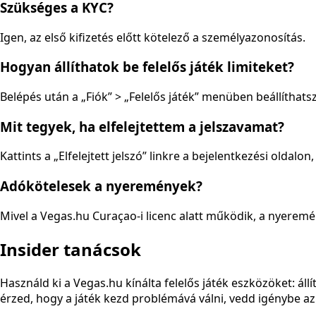
Szükséges a KYC?
Igen, az első kifizetés előtt kötelező a személyazonosítás.
Hogyan állíthatok be felelős játék limiteket?
Belépés után a „Fiók” > „Felelős játék” menüben beállíthatsz 
Mit tegyek, ha elfelejtettem a jelszavamat?
Kattints a „Elfelejtett jelszó” linkre a bejelentkezési oldalon
Adókötelesek a nyeremények?
Mivel a Vegas.hu Curaçao-i licenc alatt működik, a nyeremé
Insider tanácsok
Használd ki a Vegas.hu kínálta felelős játék eszközöket: állí
érzed, hogy a játék kezd problémává válni, vedd igénybe a