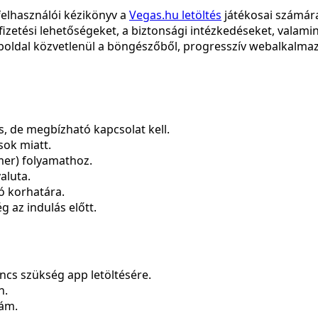
felhasználói kézikönyv a
Vegas.hu letöltés
játékosai számára
kifizetési lehetőségeket, a biztonsági intézkedéseket, valam
eboldal közvetlenül a böngészőből, progresszív webalkalmaz
s, de megbízható kapcsolat kell.
sok miatt.
er) folyamathoz.
aluta.
ó korhatára.
g az indulás előtt.
cs szükség app letöltésére.
n.
zám.